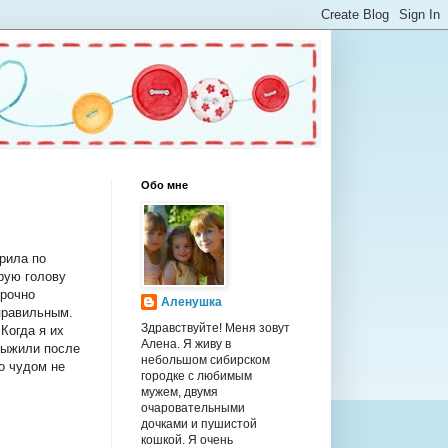
Обо мне
арила по
урую голову
срочно
Аленушка
 правильным.
Здравствуйте! Меня зовут
Когда я их
Алена. Я живу в
выжили после
небольшом сибирском
то чудом не
городке с любимым
мужем, двумя
очаровательными
дочками и пушистой
кошкой. Я очень