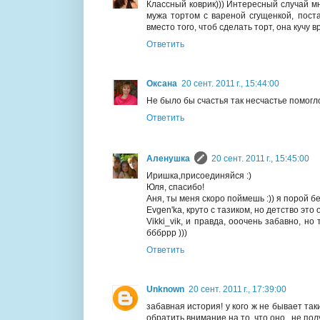
Классный коврик))) Интересный случай мн
мужа тортом с вареной сгущенкой, поста
вместо того, чтоб сделать торт, она кучу 
Ответить
Оксана
20 сент. 2011 г., 15:44:00
Не было бы счастья так несчастье помогло
Ответить
Аленушка
20 сент. 2011 г., 15:45:00
Иришка,присоединяйся :)
Юля, спасибо!
Аня, ты меня скоро поймешь :)) я порой 
Evgen'ka, круто с тазиком, но детство это 
Vikki_vik, и правда, ооочень забавно, но
бббррр )))
Ответить
Unknown
20 сент. 2011 г., 17:39:00
забавная история! у кого ж не бывает так
обратить внимание на то, что оно...не пол