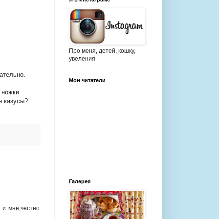
Про меня, детей, кошку,
увеления
ательно.
Мои читатели
 ножки
е казусы?
Галерея
 и мне,честно