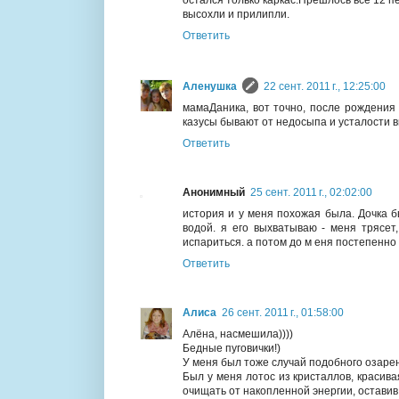
высохли и прилипли.
Ответить
Аленушка
22 сент. 2011 г., 12:25:00
мамаДаника, вот точно, после рождения 
казусы бывают от недосыпа и усталости в
Ответить
Анонимный
25 сент. 2011 г., 02:02:00
история и у меня похожая была. Дочка б
водой. я его выхватываю - меня трясет
испариться. а потом до м еня постепенно 
Ответить
Aлиса
26 сент. 2011 г., 01:58:00
Алёна, насмешила))))
Бедные пуговички!)
У меня был тоже случай подобного озаре
Был у меня лотос из кристаллов, красив
очищать от накопленной энергии, оставив 