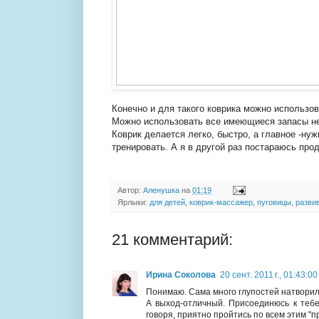
Конечно и для такого коврика можно использов
Можно использовать все имеющиеся запасы нео
Коврик делается легко, быстро, а главное -ну
тренировать. А я в другой раз постараюсь про
Автор:
Аленушка
на
01:19
Ярлыки:
для детей
,
коврик-массажер
,
пуговицы
,
разви
21 комментарий:
Ирина Соколова
20 сент. 2011 г., 01:43:00
Понимаю. Сама много глупостей натворил
А выход-отличный. Присоединюсь к тебе
говоря, приятно пройтись по всем этим "пр