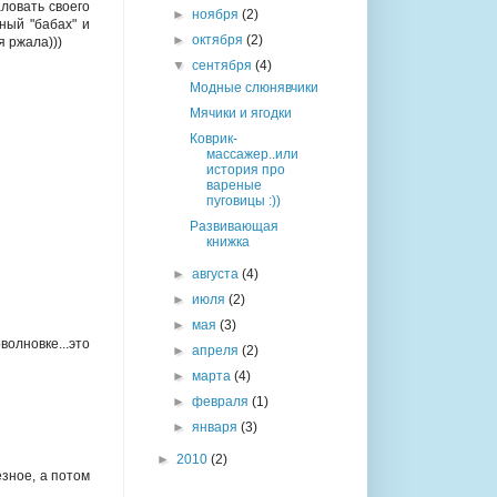
аловать своего
►
ноября
(2)
ный "бабах" и
►
октября
(2)
я ржала)))
▼
сентября
(4)
Модные слюнявчики
Мячики и ягодки
Коврик-
массажер..или
история про
вареные
пуговицы :))
Развивающая
книжка
►
августа
(4)
►
июля
(2)
►
мая
(3)
волновке...это
►
апреля
(2)
►
марта
(4)
►
февраля
(1)
►
января
(3)
►
2010
(2)
езное, а потом