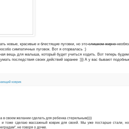
ать новые, красивые и блестящие пуговки, но это
слишком жирно
необяз
собо симпатичных пуговок. Вот я оторвалась :)
жная вещь для малыша, который будет учиться ходить. Вот теперь будем
думать последствия своих действий заранее :))) А у вас бывают подобны
вающий коврик
а в своем желании сделать для ребенка стерильным))))
 и тоже сделаю массажный коврик для своей. Мы уже постарше стали, но
еградам", не говоря о дочке.