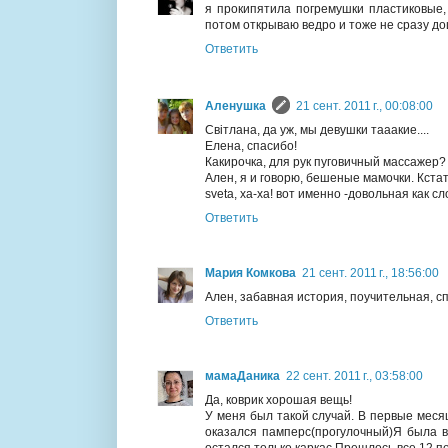
я прокипятила погремушки пластиковые, 
потом открываю ведро и тоже не сразу до
Ответить
Аленушка
21 сент. 2011 г., 00:08:00
Світлана, да уж, мы девушки тааакие....
Елена, спасибо!
Какирочка, для рук пуговичный массажер?
Ален, я и говорю, бешеные мамочки. Кста
sveta, ха-ха! вот именно -довольная как с
Ответить
Мария Комкова
21 сент. 2011 г., 18:56:00
Ален, забавная история, поучительная, с
Ответить
мамаДаника
22 сент. 2011 г., 03:58:00
Да, коврик хорошая вещь!
У меня был такой случай. В первые меся
оказался памперс(прогулочный)Я была в
остался только каркас.Прешлось все 12 п