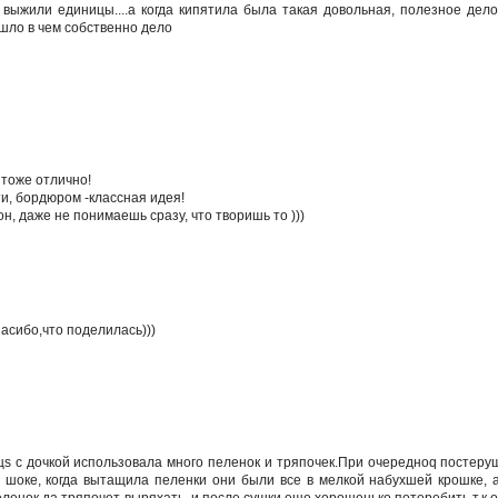
выжили единицы....а когда кипятила была такая довольная, полезное дело
шло в чем собственно дело
 тоже отлично!
ти, бордюром -классная идея!
лон, даже не понимаешь сразу, что творишь то )))
пасибо,что поделилась)))
цs с дочкой использовала много пеленок и тряпочек.При очередноq постеру
 шоке, когда вытащила пеленки они были все в мелкой набухшей крошке, 
еленок да тряпочет выряхать, и после сушки еще хорошенько потеребить т.к.