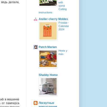
 ведь делала,
with
some
Cutting
Instructions
Atelier cherry Moldes
Freebie -
Calendar
2024
Patch Marian
Hexis y
más
Shabby Home
шкb в машинке
Лоскутные
а от памперса
впечатления
остатки крошек