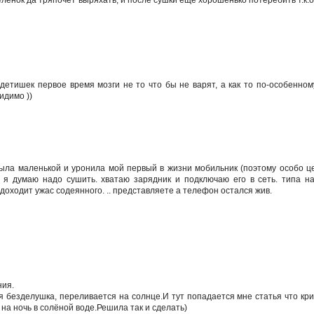
детишек первое время мозги не то что бы не варят, а как то по-особенному
идимо ))
ыла маленькой и уронила мой первый в жизни мобильник (поэтому особо це
, я думаю надо сушить. хватаю зарядник и подключаю его в сеть. типа на
доходит ужас содеянного. .. представляете а телефон остался жив.
ния.
ая безделушка, переливается на солнце.И тут попадается мне статья что кр
на ночь в солёной воде.Решила так и сделать)