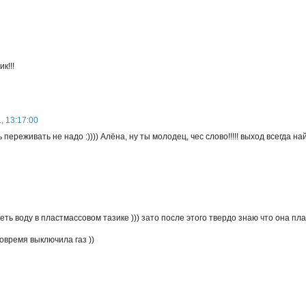
к!!!
., 13:17:00
переживать не надо :)))) Алёна, ну ты молодец, чес слово!!!!! выход всегда н
реть воду в пластмассовом тазике ))) зато после этого твердо знаю что она п
вовремя выключила газ ))