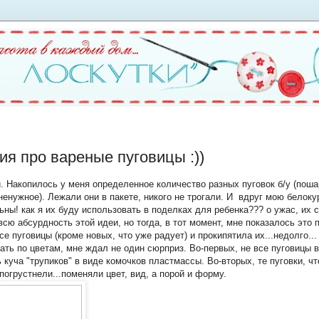
ия про вареные пуговицы :))
и. Накопилось у меня определенное количество разных пуговок б/у (пош
енужное). Лежали они в пакете, никого не трогали. И вдруг мою белок
ьны! как я их буду использовать в поделках для ребенка??? о ужас, их 
всю абсурдность этой идеи, но тогда, в тот момент, мне показалось это
 пуговицы (кроме новых, что уже радует) и прокипятила их...недолго... 
ть по цветам, мне ждал не один сюрприз. Во-первых, не все пуговицы 
 куча "трупиков" в виде комочков пластмассы. Во-вторых, те пуговки, ч
погрустнели...поменяли цвет, вид, а порой и форму.