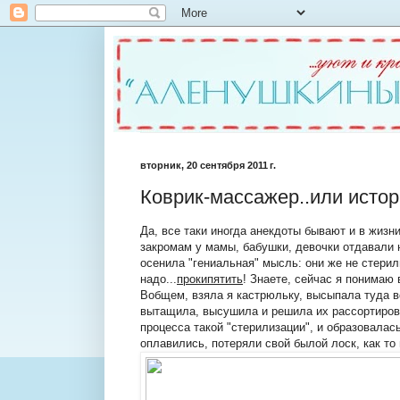
вторник, 20 сентября 2011 г.
Коврик-массажер..или истор
Да, все таки иногда анекдоты бывают и в жизн
закромам у мамы, бабушки, девочки отдавали н
осенила "гениальная" мысль: они же не стерил
надо...
прокипятить
! Знаете, сейчас я понимаю 
Вобщем, взяла я кастрюльку, высыпала туда все
вытащила, высушила и решила их рассортирова
процесса такой "стерилизации", и образовалась
оплавились, потеряли свой былой лоск, как то 