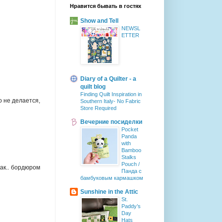
Нравится бывать в гостях
Show and Tell
NEWSL
ETTER
Diary of a Quilter - a
quilt blog
Finding Quilt Inspiration in
о не делается,
Southern Italy- No Fabric
Store Required
Вечерние посиделки
Pocket
Panda
with
Bamboo
Stalks
Pouch /
как.. бордюром
Панда с
бамбуковым кармашком
Sunshine in the Attic
St.
Paddy’s
Day
Hats