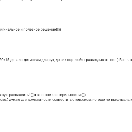
ригинальное и полезное решение!!!))
Я 20х15 делала детишкам для рук, до сих пор любят разглядывать его :) Все, чт
кую расплавить!!!)))) в погоне за стерильностью)))
олове;) думаю для компактности совместить с ковриком, но еще не придумала 