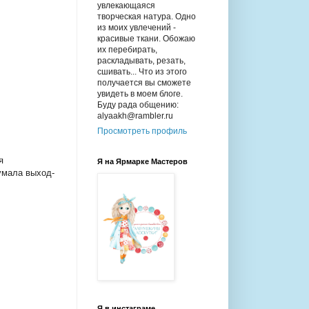
увлекающаяся
творческая натура. Одно
из моих увлечений -
красивые ткани. Обожаю
их перебирать,
раскладывать, резать,
сшивать... Что из этого
получается вы сможете
увидеть в моем блоге.
Буду рада общению:
alyaakh@rambler.ru
Просмотреть профиль
я
Я на Ярмарке Мастеров
умала выход-
Я в инстаграме