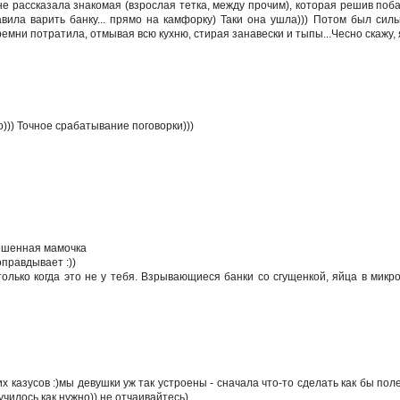
е рассказала знакомая (взрослая тетка, между прочим), которая решив поб
вила варить банку... прямо на камфорку) Таки она ушла))) Потом был силь
времни потратила, отмывая всю кухню, стирая занавески и тыпы...Чесно скажу, 
))) Точное срабатывание поговорки)))
бешенная мамочка
оправдывает :))
 только когда это не у тебя. Взрывающиеся банки со сгущенкой, яйца в микро
их казусов :)мы девушки уж так устроены - сначала что-то сделать как бы пол
училось как нужно)) не отчаивайтесь)