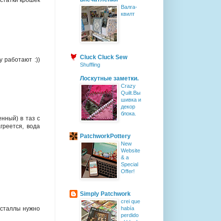
Валга-
квилт
Cluck Cluck Sew
 работают :))
Shuffling
Лоскутные заметки.
Crazy
Quilt.Вы
шивка и
декор
блока.
нный) в таз с
греется, вода
PatchworkPottery
New
Website
& a
Special
Offer!
Simply Patchwork
crei que
исталлы нужно
había
perdido